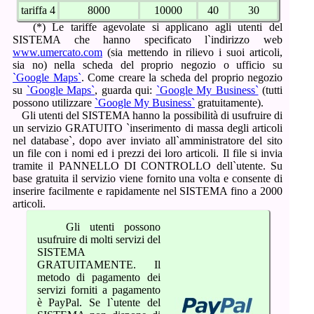
tariffa 4
8000
10000
40
30
(*) Le tariffe agevolate si applicano agli utenti del
SISTEMA che hanno specificato l`indirizzo web
www.umercato.com
(sia mettendo in rilievo i suoi articoli,
sia no) nella scheda del proprio negozio o ufficio su
`Google Maps`
.
Come creare la scheda del proprio negozio
su
`Google Maps`
,
guarda qui:
`Google My Business`
(tutti
possono utilizzare
`Google My Business`
gratuitamente).
Gli utenti del SISTEMA hanno la possibilità di usufruire di
un servizio GRATUITO `inserimento di massa degli articoli
nel database`, dopo aver inviato all`amministratore del sito
un file con i nomi ed i prezzi dei loro articoli. Il file si invia
tramite il PANNELLO DI CONTROLLO dell`utente. Su
base gratuita il servizio viene fornito una volta e consente di
inserire facilmente e rapidamente nel SISTEMA fino a 2000
articoli.
Gli utenti possono
usufruire di molti servizi del
SISTEMA
GRATUITAMENTE. Il
metodo di pagamento dei
servizi forniti a pagamento
è PayPal. Se l`utente del