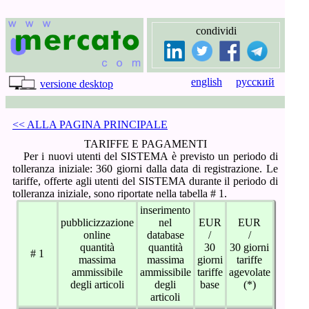
condividi
english
русский
versione desktop
<< ALLA PAGINA PRINCIPALE
TARIFFE E PAGAMENTI
Per i nuovi utenti del SISTEMA è previsto un periodo di
tolleranza iniziale: 360 giorni dalla data di registrazione. Le
tariffe, offerte agli utenti del SISTEMA durante il periodo di
tolleranza iniziale, sono riportate nella
tabella # 1.
inserimento
pubblicizzazione
nel
EUR
EUR
online
database
/
/
quantità
quantità
30
30 giorni
# 1
massima
massima
giorni
tariffe
ammissibile
ammissibile
tariffe
agevolate
degli articoli
degli
base
(*)
articoli