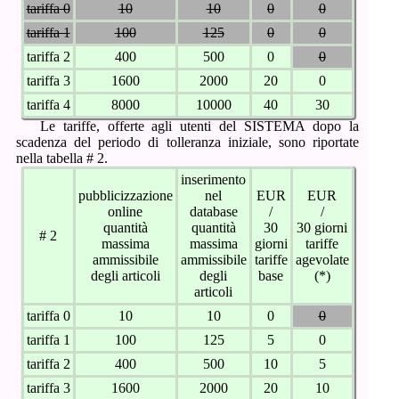
tariffa 0
10
10
0
0
tariffa 1
100
125
0
0
tariffa 2
400
500
0
0
tariffa 3
1600
2000
20
0
tariffa 4
8000
10000
40
30
Le tariffe, offerte agli utenti del SISTEMA dopo la
scadenza del periodo di tolleranza iniziale, sono riportate
nella
tabella # 2.
inserimento
pubblicizzazione
nel
EUR
EUR
online
database
/
/
quantità
quantità
30
30 giorni
# 2
massima
massima
giorni
tariffe
ammissibile
ammissibile
tariffe
agevolate
degli articoli
degli
base
(*)
articoli
tariffa 0
10
10
0
0
tariffa 1
100
125
5
0
tariffa 2
400
500
10
5
tariffa 3
1600
2000
20
10