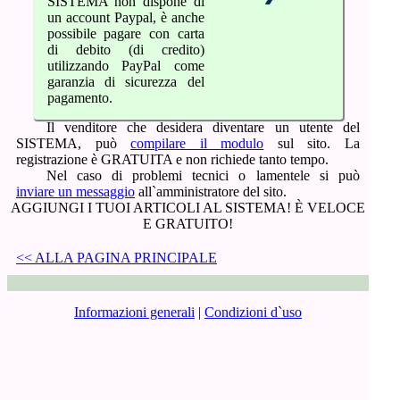
SISTEMA non dispone di
un account Paypal, è anche
possibile pagare con carta
di debito (di credito)
utilizzando PayPal come
garanzia di sicurezza del
pagamento.
Il venditore che desidera diventare un utente del
SISTEMA, può
compilare il modulo
sul sito. La
registrazione è GRATUITA e non richiede tanto tempo.
Nel caso di problemi tecnici o lamentele si può
inviare un messaggio
all`amministratore del sito.
AGGIUNGI I TUOI ARTICOLI AL SISTEMA! È VELOCE
E GRATUITO!
<< ALLA PAGINA PRINCIPALE
Informazioni generali
|
Condizioni d`uso
Tariffe e pagamenti
|
Registrazione
Consigli e istruzioni
|
Offerta speciale
Mettiti in contatto