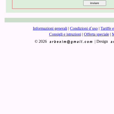
Informazioni generali
|
Condizioni d`uso
|
Tariffe 
Consigli e istruzioni
|
Offerta speciale
|
M
© 2026
|
Design