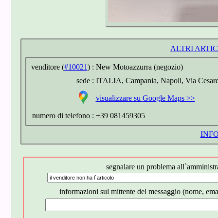
ALTRI ARTI
venditore (
#10021
) :
New Motoazzurra (negozio)
sede :
ITALIA, Campania, Napoli, Via Cesare
visualizzare su
Google Maps >>
numero di telefono :
+39 081459305
INF
segnalare un problema all`amministra
informazioni sul mittente del messaggio (nome, emai