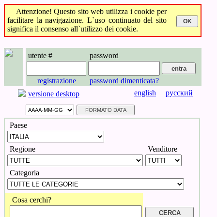
Attenzione! Questo sito web utilizza i cookie per
facilitare la navigazione. L`uso continuato del sito
significa il consenso all`utilizzo dei cookie.
utente #
password
registrazione
password dimenticata?
english
русский
versione desktop
Paese
Regione
Venditore
Categoria
Cosa cerchi?