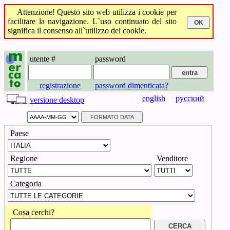
Attenzione! Questo sito web utilizza i cookie per
facilitare la navigazione. L`uso continuato del sito
significa il consenso all`utilizzo dei cookie.
utente #
password
registrazione
password dimenticata?
english
русский
versione desktop
Paese
Regione
Venditore
Categoria
Cosa cerchi?