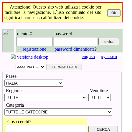
Attenzione! Questo sito web utilizza i cookie per
facilitare la navigazione. L`uso continuato del sito
significa il consenso all`utilizzo dei cookie.
utente #
password
registrazione
password dimenticata?
english
русский
versione desktop
Paese
Regione
Venditore
Categoria
Cosa cerchi?