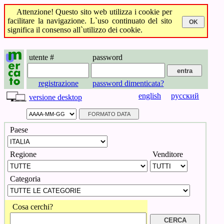
Attenzione! Questo sito web utilizza i cookie per
facilitare la navigazione. L`uso continuato del sito
significa il consenso all`utilizzo dei cookie.
utente #
password
registrazione
password dimenticata?
english
русский
versione desktop
Paese
Regione
Venditore
Categoria
Cosa cerchi?