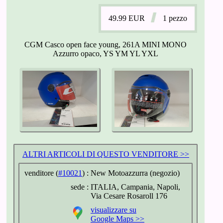
49.99
EUR
1 pezzo
CGM Casco open face young, 261A MINI MONO
Azzurro opaco, YS YM YL YXL
ALTRI ARTICOLI DI QUESTO VENDITORE >>
venditore (
#10021
) :
New Motoazzurra (negozio)
sede :
ITALIA, Campania, Napoli,
Via Cesare Rosaroll 176
visualizzare su
Google Maps >>