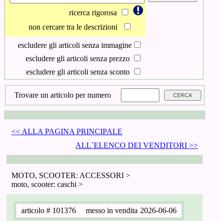
ricerca rigorosa
non cercare tra le descrizioni
escludere gli articoli senza immagine
escludere gli articoli senza prezzo
escludere gli articoli senza sconto
Trovare un articolo per numero
<< ALLA PAGINA PRINCIPALE
ALL`ELENCO DEI VENDITORI >>
MOTO, SCOOTER: ACCESSORI >
moto, scooter: caschi >
articolo
# 101376
messo in vendita
2026-06-06