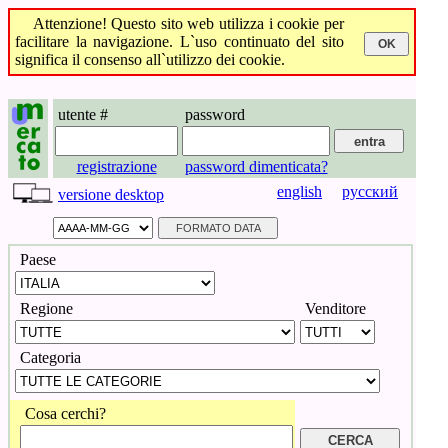
Attenzione! Questo sito web utilizza i cookie per
facilitare la navigazione. L`uso continuato del sito
significa il consenso all`utilizzo dei cookie.
utente #
password
registrazione
password dimenticata?
english
русский
versione desktop
Paese
Regione
Venditore
Categoria
Cosa cerchi?