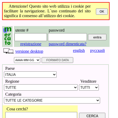
Attenzione! Questo sito web utilizza i cookie per
facilitare la navigazione. L`uso continuato del sito
significa il consenso all`utilizzo dei cookie.
utente #
password
registrazione
password dimenticata?
english
русский
versione desktop
Paese
Regione
Venditore
Categoria
Cosa cerchi?