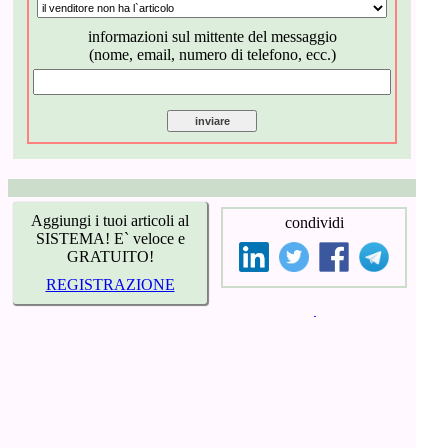
informazioni sul mittente del messaggio
(nome, email, numero di telefono, ecc.)
Aggiungi i tuoi articoli al
condividi
SISTEMA! E` veloce e
GRATUITO!
REGISTRAZIONE
Informazioni generali
|
Condizioni d`uso
Tariffe e pagamenti
|
Registrazione
Consigli e istruzioni
|
Offerta speciale
Mettiti in contatto
© 2026