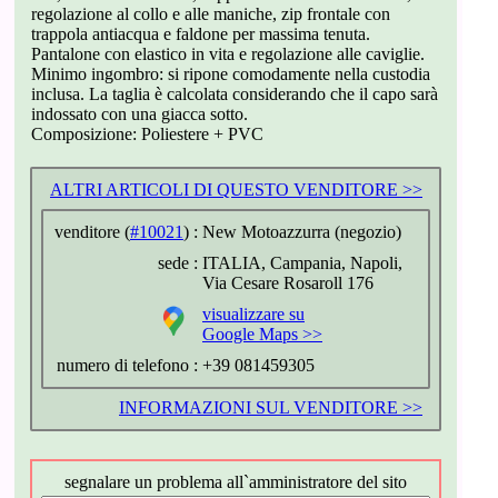
regolazione al collo e alle maniche, zip frontale con
trappola antiacqua e faldone per massima tenuta.
Pantalone con elastico in vita e regolazione alle caviglie.
Minimo ingombro: si ripone comodamente nella custodia
inclusa. La taglia è calcolata considerando che il capo sarà
indossato con una giacca sotto.
Composizione: Poliestere + PVC
ALTRI ARTICOLI DI QUESTO VENDITORE >>
venditore (
#10021
) :
New Motoazzurra (negozio)
sede :
ITALIA, Campania, Napoli,
Via Cesare Rosaroll 176
visualizzare su
Google Maps >>
numero di telefono :
+39 081459305
INFORMAZIONI SUL VENDITORE >>
segnalare un problema all`amministratore del sito