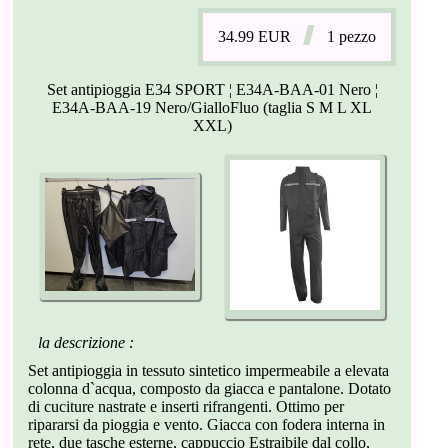
34.99
EUR
1 pezzo
Set antipioggia E34 SPORT ¦ E34A-BAA-01 Nero ¦
E34A-BAA-19 Nero/GialloFluo (taglia S M L XL
XXL)
la descrizione :
Set antipioggia in tessuto sintetico impermeabile a elevata
colonna d`acqua, composto da giacca e pantalone. Dotato
di cuciture nastrate e inserti rifrangenti. Ottimo per
ripararsi da pioggia e vento. Giacca con fodera interna in
rete, due tasche esterne, cappuccio Estraibile dal collo,