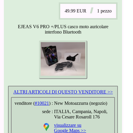
49.99
EUR
1 pezzo
EJEAS V6 PRO +/PLUS casco moto auricolare
interfono Bluetooth
ALTRI ARTICOLI DI QUESTO VENDITORE >>
venditore (
#10021
) :
New Motoazzurra (negozio)
sede :
ITALIA, Campania, Napoli,
Via Cesare Rosaroll 176
visualizzare su
Google Maps >>