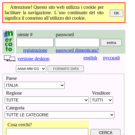
Attenzione! Questo sito web utilizza i cookie per
facilitare la navigazione. L`uso continuato del sito
significa il consenso all`utilizzo dei cookie.
utente #
password
registrazione
password dimenticata?
english
русский
versione desktop
Paese
Regione
Venditore
Categoria
Cosa cerchi?