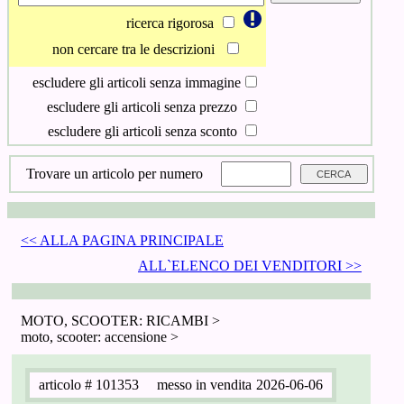
ricerca rigorosa
non cercare tra le descrizioni
escludere gli articoli senza immagine
escludere gli articoli senza prezzo
escludere gli articoli senza sconto
Trovare un articolo per numero
<< ALLA PAGINA PRINCIPALE
ALL`ELENCO DEI VENDITORI >>
MOTO, SCOOTER: RICAMBI >
moto, scooter: accensione >
articolo
# 101353
messo in vendita
2026-06-06