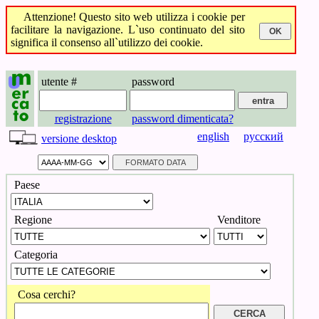
Attenzione! Questo sito web utilizza i cookie per
facilitare la navigazione. L`uso continuato del sito
significa il consenso all`utilizzo dei cookie.
utente #
password
registrazione
password dimenticata?
english
русский
versione desktop
Paese
Regione
Venditore
Categoria
Cosa cerchi?