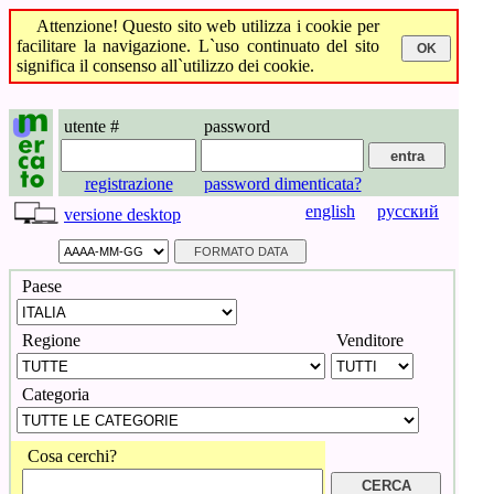
Attenzione! Questo sito web utilizza i cookie per
facilitare la navigazione. L`uso continuato del sito
significa il consenso all`utilizzo dei cookie.
utente #
password
registrazione
password dimenticata?
english
русский
versione desktop
Paese
Regione
Venditore
Categoria
Cosa cerchi?