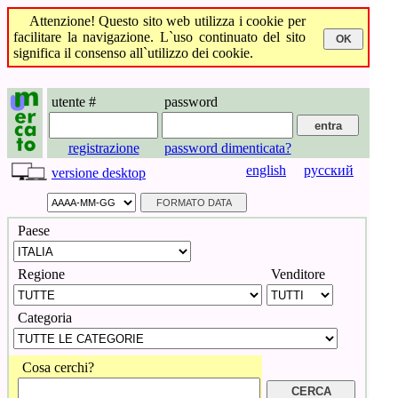
Attenzione! Questo sito web utilizza i cookie per
facilitare la navigazione. L`uso continuato del sito
significa il consenso all`utilizzo dei cookie.
utente #
password
registrazione
password dimenticata?
english
русский
versione desktop
Paese
Regione
Venditore
Categoria
Cosa cerchi?