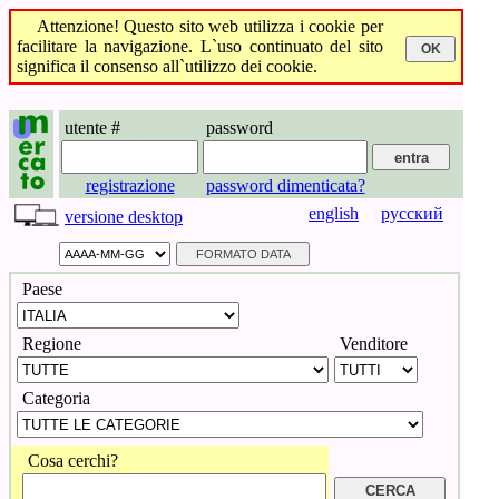
Attenzione! Questo sito web utilizza i cookie per
facilitare la navigazione. L`uso continuato del sito
significa il consenso all`utilizzo dei cookie.
utente #
password
registrazione
password dimenticata?
english
русский
versione desktop
Paese
Regione
Venditore
Categoria
Cosa cerchi?