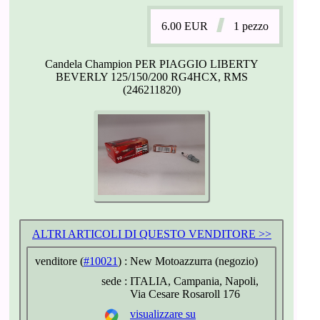
6.00
EUR
1 pezzo
Candela Champion PER PIAGGIO LIBERTY
BEVERLY 125/150/200 RG4HCX, RMS
(246211820)
ALTRI ARTICOLI DI QUESTO VENDITORE >>
venditore (
#10021
) :
New Motoazzurra (negozio)
sede :
ITALIA, Campania, Napoli,
Via Cesare Rosaroll 176
visualizzare su