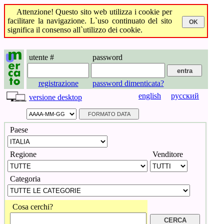
Attenzione! Questo sito web utilizza i cookie per
facilitare la navigazione. L`uso continuato del sito
significa il consenso all`utilizzo dei cookie.
utente #
password
registrazione
password dimenticata?
english
русский
versione desktop
Paese
Regione
Venditore
Categoria
Cosa cerchi?