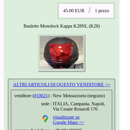
45.00
EUR
1 pezzo
Bauletto Monolock Kappa K28NL (K28)
ALTRI ARTICOLI DI QUESTO VENDITORE >>
venditore (
#10021
) :
New Motoazzurra (negozio)
sede :
ITALIA, Campania, Napoli,
Via Cesare Rosaroll 176
visualizzare su
Google Maps >>